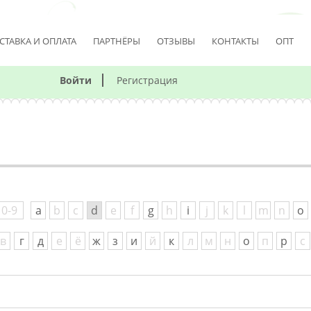
СТАВКА И ОПЛАТА
ПАРТНЁРЫ
ОТЗЫВЫ
КОНТАКТЫ
ОПТ
Войти
Регистрация
0-9
a
b
c
d
e
f
g
h
i
j
k
l
m
n
o
в
г
д
е
ё
ж
з
и
й
к
л
м
н
о
п
р
с