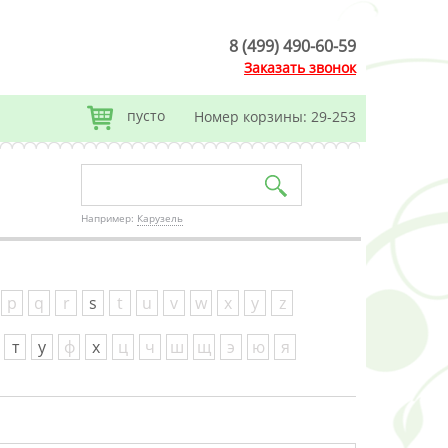
8 (499) 490-60-59
Заказать звонок
пусто
Номер корзины: 29-253
Например:
Карузель
p
q
r
s
t
u
v
w
x
y
z
т
у
ф
х
ц
ч
ш
щ
э
ю
я