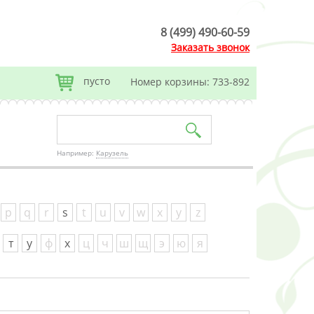
8 (499) 490-60-59
Заказать звонок
пусто
Номер корзины: 733-892
Например:
Карузель
p
q
r
s
t
u
v
w
x
y
z
т
у
ф
х
ц
ч
ш
щ
э
ю
я