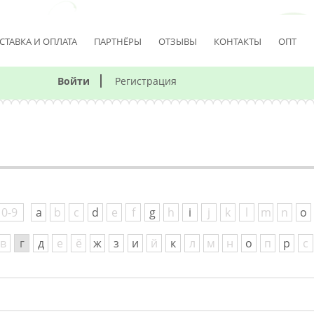
СТАВКА И ОПЛАТА
ПАРТНЁРЫ
ОТЗЫВЫ
КОНТАКТЫ
ОПТ
Войти
Регистрация
0-9
a
b
c
d
e
f
g
h
i
j
k
l
m
n
o
в
г
д
е
ё
ж
з
и
й
к
л
м
н
о
п
р
с