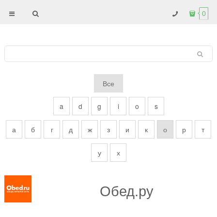
0
Все
a
d
g
i
o
s
а
б
г
д
ж
з
и
к
о
р
т
у
х
Обед.ру